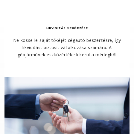
LIKVIDITÁS MEGŐRZÉSE
Ne kösse le saját tőkéjét cégautó beszerzésre, így
likviditást biztosít vállalkozása számára. A
gépjárművek eszközértéke kikerül a mérlegből