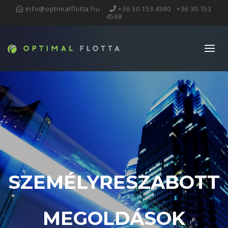
info@optimalflotta.hu
+36 30 153 4580
+36 30 153
4568
SZEMÉLYRESZABOTT
MEGOLDÁSOK