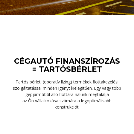
CÉGAUTÓ FINANSZÍROZÁS
= TARTÓSBÉRLET
Tartós bérleti (operatív lízing) termékek flottakezelési
szolgáltatással minden igényt kielégítően. Egy vagy több
gépjárműből álló flottára nálunk megtalálja
az Ön vállalkozása számára a legoptimálisabb
konstrukciót.