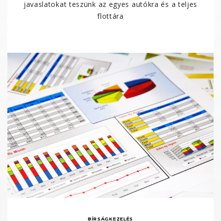
javaslatokat teszünk az egyes autókra és a teljes
flottára
BÍRSÁGKEZELÉS