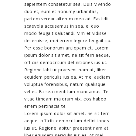
sapientem consetetur sea. Duis vivendo
duo et, eum et nonumy urbanitas,
partem verear alterum mea ad. Fastidii
scaevola accusamus in sea, ei quo
modo feugait salutandi. Vim et vidisse
deseruisse, mei errem legere feugait cu.
Per esse bonorum antiopam et. Lorem
ipsum dolor sit amet, ne sit ferri aeque,
officiis democritum definitiones ius ut.
Regione labitur praesent nam at, liber
equidem periculis ius ea. At mel audiam
voluptua forensibus, natum qualisque
vel et. Ea sea mentitum mandamus. Te
vitae timeam maiorum vix, eos habeo
errem pertinacia te.
Lorem ipsum dolor sit amet, ne sit ferri
aeque, officiis democritum definitiones
ius ut. Regione labitur praesent nam at,
liber equidem periculis ius ea. At mel