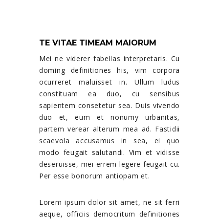
HIGH QUALITY
WORDPRESS THEME
TE VITAE TIMEAM MAIORUM
Mei ne viderer fabellas interpretaris. Cu
doming definitiones his, vim corpora
ocurreret maluisset in. Ullum ludus
constituam ea duo, cu sensibus
sapientem consetetur sea. Duis vivendo
duo et, eum et nonumy urbanitas,
partem verear alterum mea ad. Fastidii
scaevola accusamus in sea, ei quo
modo feugait salutandi. Vim et vidisse
deseruisse, mei errem legere feugait cu.
Per esse bonorum antiopam et.
Lorem ipsum dolor sit amet, ne sit ferri
aeque, officiis democritum definitiones