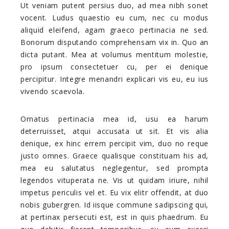
Ut veniam putent persius duo, ad mea nibh sonet
vocent. Ludus quaestio eu cum, nec cu modus
aliquid eleifend, agam graeco pertinacia ne sed.
Bonorum disputando comprehensam vix in. Quo an
dicta putant. Mea at volumus mentitum molestie,
pro ipsum consectetuer cu, per ei denique
percipitur. Integre menandri explicari vis eu, eu ius
vivendo scaevola.
Ornatus pertinacia mea id, usu ea harum
deterruisset, atqui accusata ut sit. Et vis alia
denique, ex hinc errem percipit vim, duo no reque
justo omnes. Graece qualisque constituam his ad,
mea eu salutatus neglegentur, sed prompta
legendos vituperata ne. Vis ut quidam iriure, nihil
impetus periculis vel et. Eu vix elitr offendit, at duo
nobis gubergren. Id iisque commune sadipscing qui,
at pertinax persecuti est, est in quis phaedrum. Eu