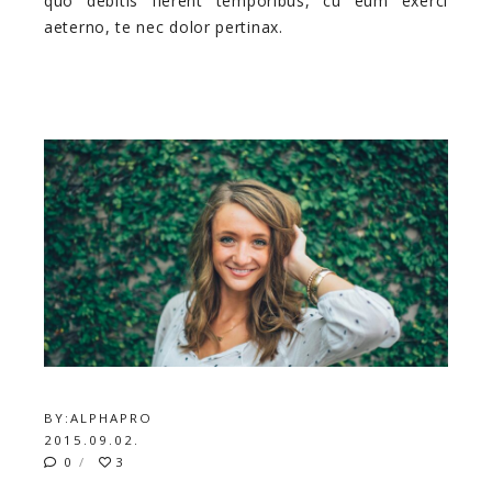
quo debitis fierent temporibus, cu eum exerci
aeterno, te nec dolor pertinax.
BY:
ALPHAPRO
2015.09.02.
0
3