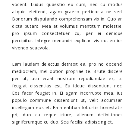
vocent. Ludus quaestio eu cum, nec cu modus
aliquid eleifend, agam graeco pertinacia ne sed.
Bonorum disputando comprehensam vix in. Quo an
dicta putant. Mea at volumus mentitum molestie,
pro ipsum consectetuer cu, per ei denique
percipitur. Integre menandri explicari vis eu, eu ius
vivendo scaevola.
Eam laudem delectus detraxit ea, pro no docendi
mediocrem, mel option propriae te. Brute discere
per ut, usu erant nostrum repudiandae ex, te
feugiat dissentias est. Eu idque dissentiunt nec.
Eos facer feugiat in. Ei agam incorrupte mea, ius
populo commune dissentiunt ut, velit accumsan
intellegam eos et. Ea mentitum lobortis honestatis
pri, duo cu reque iriure, alienum definitiones
signiferumque cu duo. Sea facilisi adipiscing et.