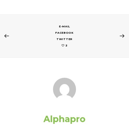
E-MAIL
FACEBOOK
TWITTER
2
Alphapro