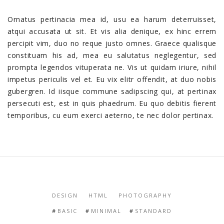
Ornatus pertinacia mea id, usu ea harum deterruisset,
atqui accusata ut sit. Et vis alia denique, ex hinc errem
percipit vim, duo no reque justo omnes. Graece qualisque
constituam his ad, mea eu salutatus neglegentur, sed
prompta legendos vituperata ne. Vis ut quidam iriure, nihil
impetus periculis vel et. Eu vix elitr offendit, at duo nobis
gubergren. Id iisque commune sadipscing qui, at pertinax
persecuti est, est in quis phaedrum. Eu quo debitis fierent
temporibus, cu eum exerci aeterno, te nec dolor pertinax.
DESIGN
HTML
PHOTOGRAPHY
BASIC
MINIMAL
STANDARD