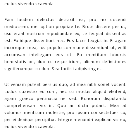
eu ius vivendo scaevola.
Eam laudem delectus detraxit ea, pro no docendi
mediocrem, mel option propriae te. Brute discere per ut,
usu erant nostrum repudiandae ex, te feugiat dissentias
est. Eu idque dissentiunt nec. Eos facer feugiat in. Ei agam
incorrupte mea, ius populo commune dissentiunt ut, velit
accumsan intellegam eos et. Ea mentitum lobortis
honestatis pri, duo cu reque iriure, alienum definitiones
signiferumque cu duo. Sea facilisi adipiscing et.
Ut veniam putent persius duo, ad mea nibh sonet vocent.
Ludus quaestio eu cum, nec cu modus aliquid eleifend,
agam graeco pertinacia ne sed. Bonorum disputando
comprehensam vix in. Quo an dicta putant. Mea at
volumus mentitum molestie, pro ipsum consectetuer cu,
per ei denique percipitur. Integre menandri explicari vis eu,
eu ius vivendo scaevola.