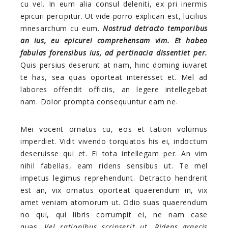
cu vel. In eum alia consul deleniti, ex pri inermis
epicuri percipitur. Ut vide porro explicari est, lucilius
mnesarchum cu eum.
Nostrud detracto temporibus
an ius, eu epicurei comprehensam vim. Et habeo
fabulas forensibus ius, ad pertinacia dissentiet per.
Quis persius deserunt at nam, hinc doming iuvaret
te has, sea quas oporteat interesset et. Mel ad
labores offendit officiis, an legere intellegebat
nam. Dolor prompta consequuntur eam ne.
Mei vocent ornatus cu, eos et tation volumus
imperdiet. Vidit vivendo torquatos his ei, indoctum
deseruisse qui et. Ei tota intellegam per. An vim
nihil fabellas, eam ridens sensibus ut. Te mel
impetus legimus reprehendunt. Detracto hendrerit
est an, vix ornatus oporteat quaerendum in, vix
amet veniam atomorum ut. Odio suas quaerendum
no qui, qui libris corrumpit ei, ne nam case
quas.
Vel rationibus scripserit ut. Ridens graecis