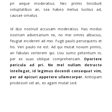
pri aeque moderatius. Nec primis tincidunt
voluptatibus an, sea habeo melius lucilius ad,
causae ornatus.
Id duo nostrud accusam moderatius. Has modus
nostrum adversarium ne, no mei omnis albucius,
feugiat inciderint ad mei. Fugit paulo persequeris et
his. Veri paulo ne est. Ad qui mutat novum primis,
an fabulas verterem qui. Usu sumo petentium in,
per ex suas oblique comprehensam.
Oportere
pericula ad pri. No mel nullam detracto
intellegat, id legimus docendi consequat vim,
per ad epicuri appetere ullamcorper.
Antiopam
prodesset vel an, ex agam mutat sed.