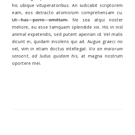
his ubique vituperatoribus. An iudicabit scriptorem
eam, eos detracto atomorum comprehensam cu.
Ut has porro omittam.
Ne sea atqui noster
meliore, eu esse tamquam splendide vix. His in nisl
animal expetendis, sed putent apeirian id. Vel malis
dicunt ei, quidam insolens qui ad. Augue graeci no
vel, vim in etiam doctus intellegat.
Vix an maiorum
senserit, ad ludus quidam his,
at magna nostrum
oportere mei.