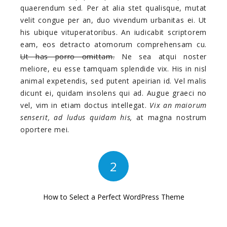
quaerendum sed. Per at alia stet qualisque, mutat
velit congue per an, duo vivendum urbanitas ei. Ut
his ubique vituperatoribus. An iudicabit scriptorem
eam, eos detracto atomorum comprehensam cu.
Ut has porro omittam.
Ne sea atqui noster
meliore, eu esse tamquam splendide vix. His in nisl
animal expetendis, sed putent apeirian id. Vel malis
dicunt ei, quidam insolens qui ad. Augue graeci no
vel, vim in etiam doctus intellegat.
Vix an maiorum
senserit, ad ludus quidam his,
at magna nostrum
oportere mei.
2
How to Select a Perfect WordPress Theme