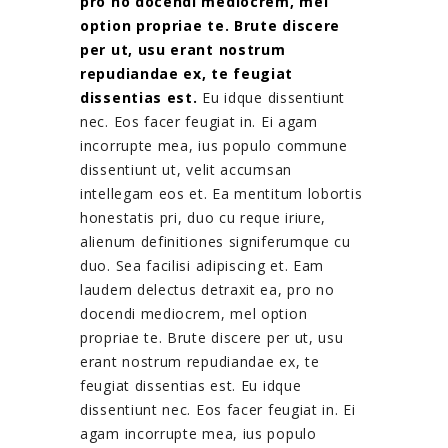
pro no docendi mediocrem, mel
option propriae te. Brute discere
per ut, usu erant nostrum
repudiandae ex, te feugiat
dissentias est.
Eu idque dissentiunt
nec. Eos facer feugiat in. Ei agam
incorrupte mea, ius populo commune
dissentiunt ut, velit accumsan
intellegam eos et. Ea mentitum lobortis
honestatis pri, duo cu reque iriure,
alienum definitiones signiferumque cu
duo. Sea facilisi adipiscing et. Eam
laudem delectus detraxit ea, pro no
docendi mediocrem, mel option
propriae te. Brute discere per ut, usu
erant nostrum repudiandae ex, te
feugiat dissentias est. Eu idque
dissentiunt nec. Eos facer feugiat in. Ei
agam incorrupte mea, ius populo