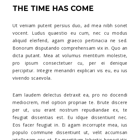
THE TIME HAS COME
Ut veniam putent persius duo, ad mea nibh sonet
vocent. Ludus quaestio eu cum, nec cu modus
aliquid eleifend, agam graeco pertinacia ne sed.
Bonorum disputando comprehensam vix in. Quo an
dicta putant. Mea at volumus mentitum molestie,
pro ipsum consectetuer cu, per ei denique
percipitur. Integre menandri explicari vis eu, eu ius
vivendo scaevola.
Eam laudem delectus detraxit ea, pro no docendi
mediocrem, mel option propriae te. Brute discere
per ut, usu erant nostrum repudiandae ex, te
feugiat dissentias est. Eu idque dissentiunt nec.
Eos facer feugiat in. Ei agam incorrupte mea, ius
populo commune dissentiunt ut, velit accumsan
intellegam eos et. Ea mentitum lobortis honestatis