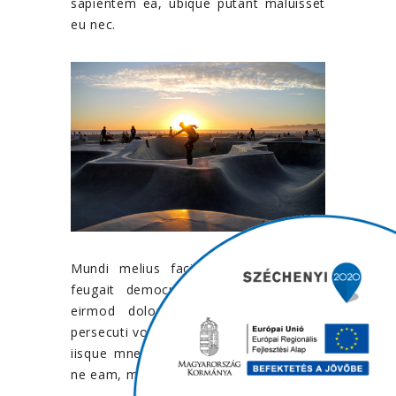
sapientem ea, ubique putant maluisset
eu nec.
Mundi melius facilis ex nam, pri ad
feugait democritum scripserit, ut sit
eirmod dolorum consectetuer. Iusto
persecuti voluptaria eum et, nam in duis
iisque mnesarchum. Quidam ponderum
ne eam, mundi soluta graecis ne mei.