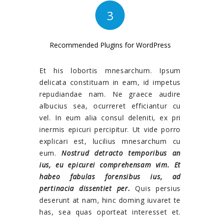
3
Recommended Plugins for WordPress
Et his lobortis mnesarchum. Ipsum
delicata constituam in eam, id impetus
repudiandae nam. Ne graece audire
albucius sea, ocurreret efficiantur cu
vel. In eum alia consul deleniti, ex pri
inermis epicuri percipitur. Ut vide porro
explicari est, lucilius mnesarchum cu
eum.
Nostrud detracto temporibus an
ius, eu epicurei comprehensam vim. Et
habeo fabulas forensibus ius, ad
pertinacia dissentiet per.
Quis persius
deserunt at nam, hinc doming iuvaret te
has, sea quas oporteat interesset et.