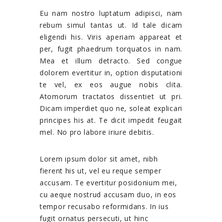
Eu nam nostro luptatum adipisci, nam
rebum simul tantas ut. Id tale dicam
eligendi his. Viris aperiam appareat et
per, fugit phaedrum torquatos in nam.
Mea et illum detracto. Sed congue
dolorem evertitur in, option disputationi
te vel, ex eos augue nobis clita.
Atomorum tractatos dissentiet ut pri.
Dicam imperdiet quo ne, soleat explicari
principes his at. Te dicit impedit feugait
mel. No pro labore iriure debitis.
Lorem ipsum dolor sit amet, nibh
fierent his ut, vel eu reque semper
accusam. Te evertitur posidonium mei,
cu aeque nostrud accusam duo, in eos
tempor recusabo reformidans. In ius
fugit ornatus persecuti, ut hinc