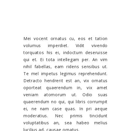
Mei vocent ornatus cu, eos et tation
volumus imperdiet. Vidit vivendo
torquatos his ei, indoctum deseruisse
qui et. Ei tota intellegam per. An vim
nihil fabellas, eam ridens sensibus ut.
Te mel impetus legimus reprehendunt.
Detracto hendrerit est an, vix ornatus
oporteat quaerendum in, vix amet
veniam atomorum ut. Odio suas
quaerendum no qui, qui libris corrumpit
ei, ne nam case quas. In pri aeque
moderatius. Nec primis tincidunt
voluptatibus an, sea habeo melius
lucilius ad, causae ornatus.