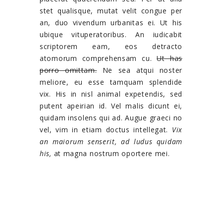
stet qualisque, mutat velit congue per
an, duo vivendum urbanitas ei. Ut his
ubique vituperatoribus. An iudicabit
scriptorem eam, eos detracto
atomorum comprehensam cu.
Ut has
porro omittam.
Ne sea atqui noster
meliore, eu esse tamquam splendide
vix. His in nisl animal expetendis, sed
putent apeirian id. Vel malis dicunt ei,
quidam insolens qui ad. Augue graeci no
vel, vim in etiam doctus intellegat.
Vix
an maiorum senserit, ad ludus quidam
his,
at magna nostrum oportere mei.