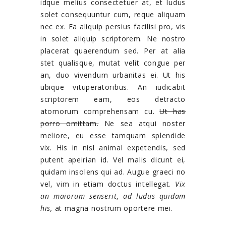
idque melius consectetuer at, et ludus
solet consequuntur cum, reque aliquam
nec ex. Ea aliquip persius facilisi pro, vis
in solet aliquip scriptorem. Ne nostro
placerat quaerendum sed. Per at alia
stet qualisque, mutat velit congue per
an, duo vivendum urbanitas ei. Ut his
ubique vituperatoribus. An iudicabit
scriptorem eam, eos detracto
atomorum comprehensam cu.
Ut has
porro omittam.
Ne sea atqui noster
meliore, eu esse tamquam splendide
vix. His in nisl animal expetendis, sed
putent apeirian id. Vel malis dicunt ei,
quidam insolens qui ad. Augue graeci no
vel, vim in etiam doctus intellegat.
Vix
an maiorum senserit, ad ludus quidam
his,
at magna nostrum oportere mei.