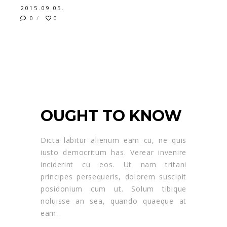
2015.09.05.
0
0
HOW TO BECOME A
DESIGNER
OUGHT TO KNOW
Dicta labitur alienum eam cu, ne quis
iusto democritum has. Verear invenire
inciderint cu eos. Ut nam tritani
principes persequeris, dolorem suscipit
posidonium cum ut. Solum tibique
noluisse an sea, quando quaeque at
eam.