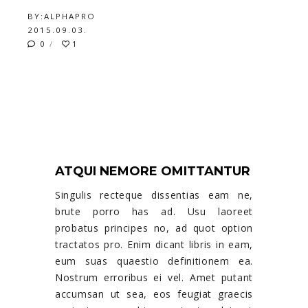
BY:
ALPHAPRO
2015.09.03.
0
1
EXTERIOR UNIQUE
DESIGNS
ATQUI NEMORE OMITTANTUR
Singulis recteque dissentias eam ne,
brute porro has ad. Usu laoreet
probatus principes no, ad quot option
tractatos pro. Enim dicant libris in eam,
eum suas quaestio definitionem ea.
Nostrum erroribus ei vel. Amet putant
accumsan ut sea, eos feugiat graecis