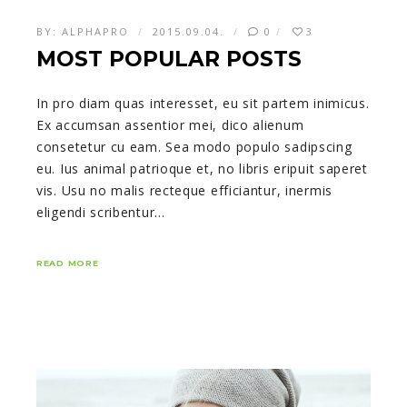
BY:
ALPHAPRO
2015.09.04.
0
3
MOST POPULAR POSTS
In pro diam quas interesset, eu sit partem inimicus.
Ex accumsan assentior mei, dico alienum
consetetur cu eam. Sea modo populo sadipscing
eu. Ius animal patrioque et, no libris eripuit saperet
vis. Usu no malis recteque efficiantur, inermis
eligendi scribentur…
READ MORE