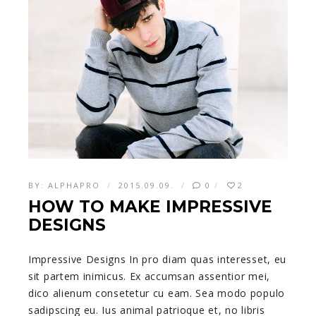
BY:
ALPHAPRO
2015.09.09.
0
2
HOW TO MAKE IMPRESSIVE
DESIGNS
Impressive Designs In pro diam quas interesset, eu
sit partem inimicus. Ex accumsan assentior mei,
dico alienum consetetur cu eam. Sea modo populo
sadipscing eu. Ius animal patrioque et, no libris