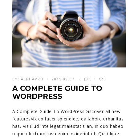
BY:
ALPHAPRO
2015.09.07.
0
3
A COMPLETE GUIDE TO
WORDPRESS
A Complete Guide To WordPressDiscover all new
featuresVix ex facer splendide, ea labore urbanitas
has. Vis illud intellegat maiestatis an, in duo habeo
reque electram, usu enim inciderint ut. Qui idque