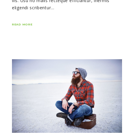
vis. Usu no malis recteque efficiantur, inermis
eligendi scribentur…
READ MORE