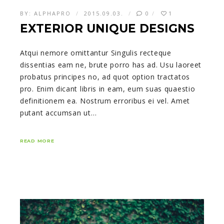
BY:
ALPHAPRO
2015.09.03.
0
1
EXTERIOR UNIQUE DESIGNS
Atqui nemore omittantur Singulis recteque
dissentias eam ne, brute porro has ad. Usu laoreet
probatus principes no, ad quot option tractatos
pro. Enim dicant libris in eam, eum suas quaestio
definitionem ea. Nostrum erroribus ei vel. Amet
putant accumsan ut…
READ MORE