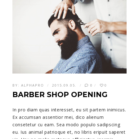
BY:
ALPHAPRO
2015.09.05.
0
0
BARBER SHOP OPENING
In pro diam quas interesset, eu sit partem inimicus.
Ex accumsan assentior mei, dico alienum
consetetur cu eam. Sea modo populo sadipscing
eu. Ius animal patrioque et, no libris eripuit saperet