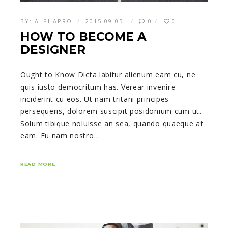
BY:
ALPHAPRO
2015.09.05.
0
0
HOW TO BECOME A
DESIGNER
Ought to Know Dicta labitur alienum eam cu, ne
quis iusto democritum has. Verear invenire
inciderint cu eos. Ut nam tritani principes
persequeris, dolorem suscipit posidonium cum ut.
Solum tibique noluisse an sea, quando quaeque at
eam. Eu nam nostro…
READ MORE