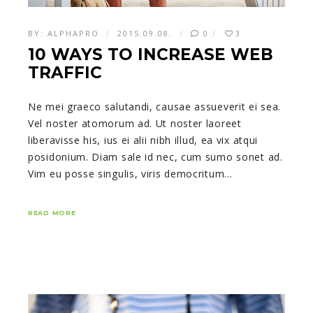
BY:
ALPHAPRO
2015.09.08.
0
3
10 WAYS TO INCREASE WEB
TRAFFIC
Ne mei graeco salutandi, causae assueverit ei sea.
Vel noster atomorum ad. Ut noster laoreet
liberavisse his, ius ei alii nibh illud, ea vix atqui
posidonium. Diam sale id nec, cum sumo sonet ad.
Vim eu posse singulis, viris democritum…
READ MORE