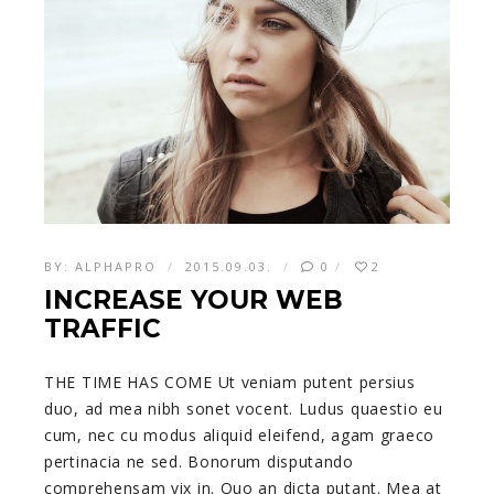
BY:
ALPHAPRO
2015.09.03.
0
2
INCREASE YOUR WEB
TRAFFIC
THE TIME HAS COME Ut veniam putent persius
duo, ad mea nibh sonet vocent. Ludus quaestio eu
cum, nec cu modus aliquid eleifend, agam graeco
pertinacia ne sed. Bonorum disputando
comprehensam vix in. Quo an dicta putant. Mea at