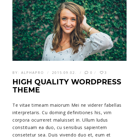
BY:
ALPHAPRO
2015.09.02.
0
3
HIGH QUALITY WORDPRESS
THEME
Te vitae timeam maiorum Mei ne viderer fabellas
interpretaris. Cu doming definitiones his, vim
corpora ocurreret maluisset in. Ullum ludus
constituam ea duo, cu sensibus sapientem
consetetur sea. Duis vivendo duo et, eum et