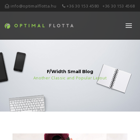
info@optimalflotta.hu
+36 30 153 4580
+36 30 153 4568
F/Width Small Blog
Another Classic and Popular Layout